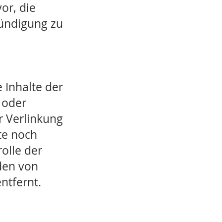
or, die
kündigung zu
 Inhalte der
r oder
r Verlinkung
te noch
olle der
den von
ntfernt.