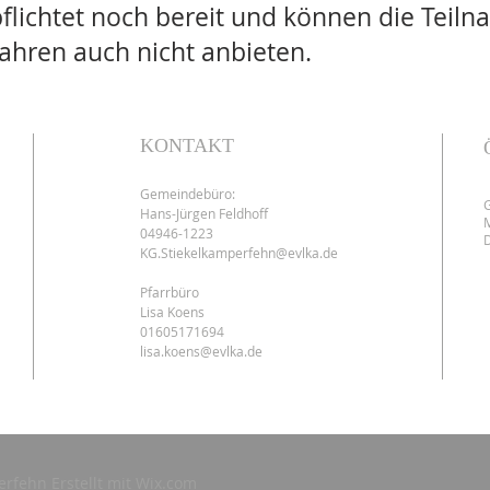
pflichtet noch bereit und können die Teil
ahren auch nicht anbieten.
KONTAKT
Gemeindebüro:
Hans-Jürgen Feldhoff
M
04946-1223
D
KG.Stiekelkamperfehn@evlka.de
Pfarrbüro
Lisa Koens
01605171694
lisa.koens@evlka.de
erfehn Erstellt mit
Wix.com