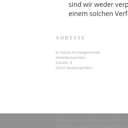
sind wir weder ver
einem solchen Verf
ADRESSE
St. Nikolai Kirchengemeinde
Stiekelkamperfehn
Schulstr. 8
26835 Neukamperfehn
Impressum
Datenschutz
AGB
© 2024 St. Nikolai Kirche Stiekelkamp