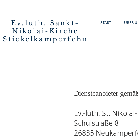
Ev.luth. Sankt-
START
ÜBER U
Nikolai-Kirche
Stiekelkamperfehn
Diensteanbieter gem
Ev.-luth. St. Nikol
Schulstraße 8
26835 Neukamperf