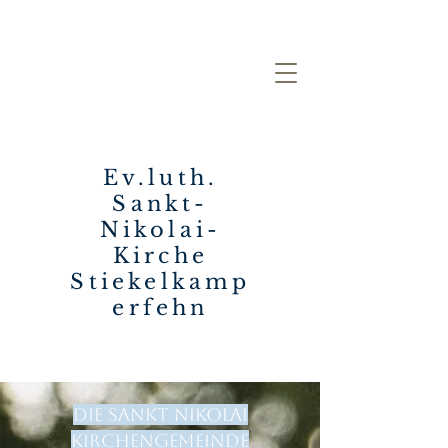
Ev.luth.
Sankt-
Nikolai-
Kirche
Stiekelkamp
erfehn
Die Sankt Nikolai
Kirchengemeinde